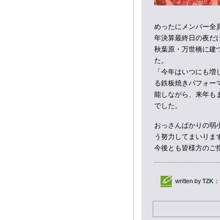
めったにメンバー全
年決算最終日の夜だ
秋葉原・万世橋に建
た。
「今年はいつにも増
る鉄板焼きパフォー
能しながら、来年も
でした。
おっさんばかりの弱
う努力してまいりま
今後とも皆様方のご
written by
TZK
：