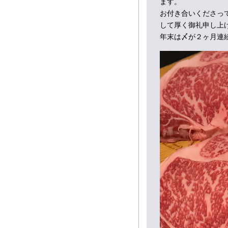
ます。
お付き合いくださっ
して厚く御礼申し上
年末は〆が２ヶ月連