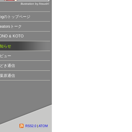
illustration by Atsush!
logのトップページ
reatorsトーク
ONO & KOTO
知らせ
ビュー
どき通信
葉原通信
RSS2.0
|
ATOM