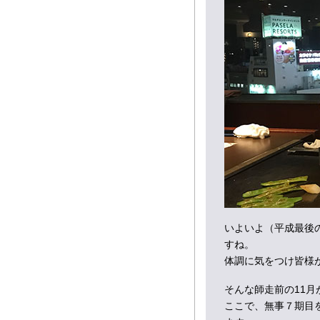
いよいよ（平成最後
すね。
体調に気をつけ皆様
そんな師走前の11
ここで、無事７期目