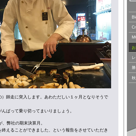
B
C
M
お
レ
勝
秋
の）師走に突入します。あわただしい１ヶ月となりそうで
がんばって乗り切ってまいりましょう。
月が、弊社の期末決算月。
を終えることができました、という報告をさせていただき