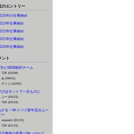
近のエントリー
2025年の仕事納め
2023年仕事納め
2022年仕事納め
2021年仕事納め
2020年仕事納め
メント
DSiとWEB制作チーム
TZK (02/08)
あ (09/01)
チンコ (10/05)
学びはネットで一生ものに
ぶー (05/22)
TZK (05/24)
あがる！4Kドバイ新年花火ムー
ビー
miyakeh (01/15)
TZK (01/15)
電子書籍の世界は熱いのか？