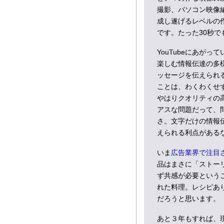
撮影、パソコン映像
成し遂げるレベルの
です。たった30秒
YouTubeにあが
楽しむ情報伝達の多
ッセージを伝えられ
ことは、わくわくせ
やはりクオリティの
アスな問題だって、
さ。文字だけの情報
えられる利点がある
いま
広告業界で注目
品はまさに「ストー
ず共感が必要という
れた料理。レシピあ
だろうと思います。
あと３年もすれば、