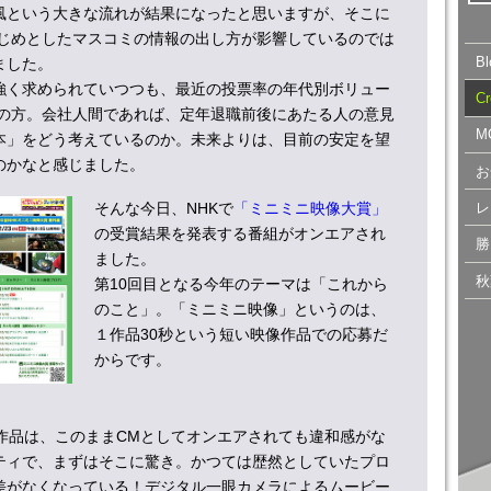
風という大きな流れが結果になったと思いますが、そこに
はじめとしたマスコミの情報の出し方が影響しているのでは
B
ました。
強く求められていつつも、最近の投票率の年代別ボリュー
C
代の方。会社人間であれば、定年退職前後にあたる人の意見
M
本」をどう考えているのか。未来よりは、目前の安定を望
のかなと感じました。
お
そんな今日、NHKで
「ミニミニ映像大賞」
レ
の受賞結果を発表する番組がオンエアされ
勝
ました。
秋
第10回目となる今年のテーマは「これから
のこと」。「ミニミニ映像」というのは、
１作品30秒という短い映像作品での応募だ
からです。
9作品は、このままCMとしてオンエアされても違和感がな
ティで、まずはそこに驚き。かつては歴然としていたプロ
差がなくなっている！デジタル一眼カメラによるムービー