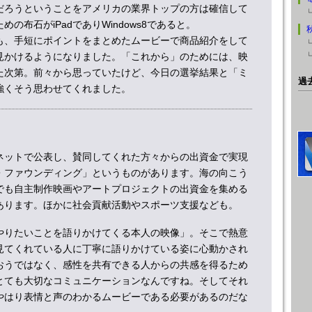
だろうということをアメリカの業界トップの方は確信して
の布石がiPadでありWindows8であると。
も、手短にポイントをまとめたムービーで商品紹介をして
見かけるようになりました。「これから」のためには、映
た次第。前々から思っていたけど、今日の選挙結果と「ミ
過
強くそう思わせてくれました。
ネットで公表し、賛同してくれた方々からの出資金で実現
・ファウンディング」というものがあります。海の向こう
でも自主制作映画やアートプロジェクトの出資金を集める
あります。ほかに社会貢献活動やスポーツ支援なども。
やりたいことを語りかけてくる本人の映像」。そこで熱意
見てくれている人に丁寧に語りかけている姿に心動かされ
おうではなく、感性を共有できる人からの共感を得るため
とても大切なコミュニケーションなんですね。そしてそれ
やはり表情と声のわかるムービーである必要があるのだな