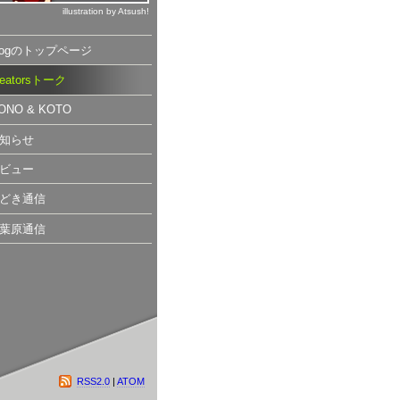
illustration by Atsush!
logのトップページ
reatorsトーク
ONO & KOTO
知らせ
ビュー
どき通信
葉原通信
RSS2.0
|
ATOM