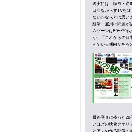
現実には、順風・逆
は少なからずTVを
ないかなぁとは思い
経済・雇用の問題が
ムゾーンは50〜70
が、「これからの日
んでいる傾向がある
最終審査に残った2
いほどの映像クオリ
とアマの作る映像の