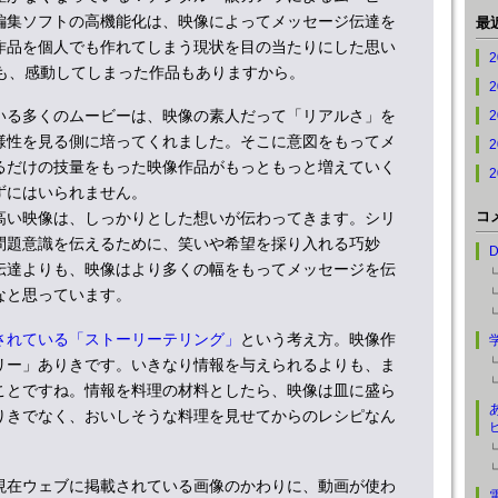
編集ソフトの高機能化は、映像によってメッセージ伝達を
最
作品を個人でも作れてしまう現状を目の当たりにした思い
でも、感動してしまった作品もありますから。
っている多くのムービーは、映像の素人だって「リアルさ」を
様性を見る側に培ってくれました。そこに意図をもってメ
るだけの技量をもった映像作品がもっともっと増えていく
ずにはいられません。
コ
高い映像は、しっかりとした想いが伝わってきます。シリ
問題意識を伝えるために、笑いや希望を採り入れる巧妙
伝達よりも、映像はより多くの幅をもってメッセージを伝
なと思っています。
されている「ストーリーテリング」
という考え方。映像作
リー」ありきです。いきなり情報を与えられるよりも、ま
ことですね。情報を料理の材料としたら、映像は皿に盛ら
りきでなく、おいしそうな料理を見せてからのレシピなん
現在ウェブに掲載されている画像のかわりに、動画が使わ