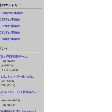
近のエントリー
2025年の仕事納め
2023年仕事納め
2022年仕事納め
2021年仕事納め
2020年仕事納め
メント
DSiとWEB制作チーム
TZK (02/08)
あ (09/01)
チンコ (10/05)
学びはネットで一生ものに
ぶー (05/22)
TZK (05/24)
あがる！4Kドバイ新年花火ムー
ビー
miyakeh (01/15)
TZK (01/15)
電子書籍の世界は熱いのか？