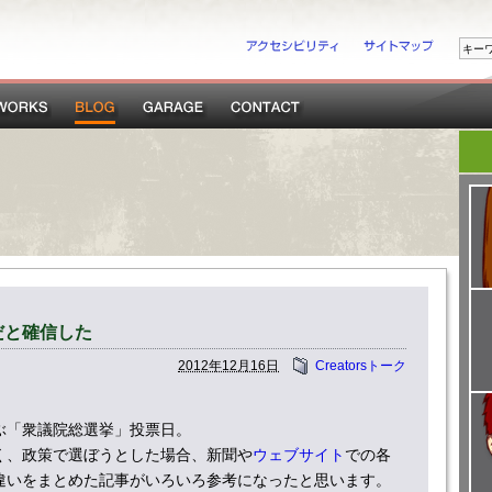
だと確信した
2012年12月16日
Creatorsトーク
ぶ「衆議院総選挙」投票日。
く、政策で選ぼうとした場合、新聞や
ウェブサイト
での各
違いをまとめた記事がいろいろ参考になったと思います。